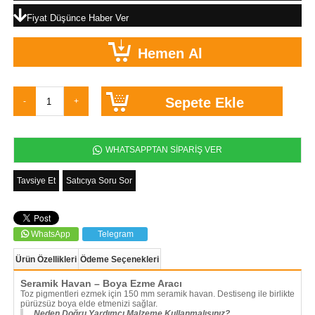
Fiyat Düşünce Haber Ver
WHATSAPPTAN SİPARİŞ VER
Tavsiye Et
Satıcıya Soru Sor
WhatsApp
Telegram
Ürün Özellikleri
Ödeme Seçenekleri
Seramik Havan – Boya Ezme Aracı
Toz pigmentleri ezmek için 150 mm seramik havan. Destiseng ile birlikte
pürüzsüz boya elde etmenizi sağlar.
Neden Doğru Yardımcı Malzeme Kullanmalısınız?