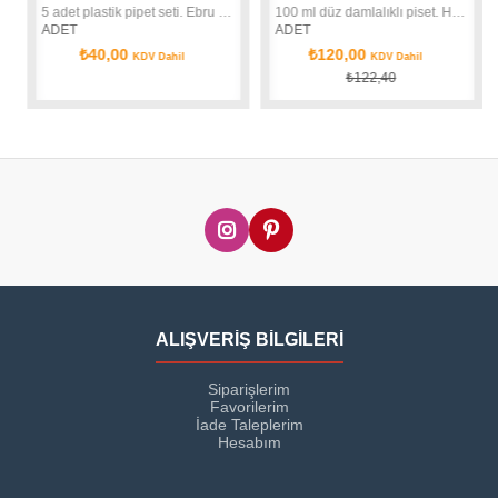
5 adet plastik pipet seti. Ebru boyasına terebentin ve öd ekleme, damlatma işlemleri için pratik araç.
100 ml düz damlalıklı piset. Hassas miktarda sıvı ekleme işlemleri için idealdir.
ADET
ADET
₺40,00
₺120,00
KDV Dahil
KDV Dahil
₺122,40
ALIŞVERİŞ BİLGİLERİ
Siparişlerim
Favorilerim
İade Taleplerim
Hesabım