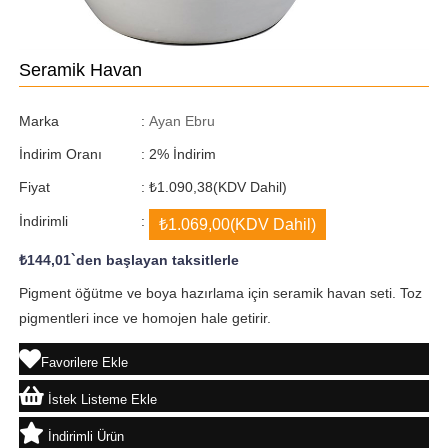
Seramik Havan
Marka
:
Ayan Ebru
İndirim Oranı
:
2
%
İndirim
Fiyat
:
₺1.090,38
(KDV Dahil)
İndirimli
:
₺1.069,00
(KDV Dahil)
₺144,01
`den başlayan taksitlerle
Pigment öğütme ve boya hazırlama için seramik havan seti. Toz
pigmentleri ince ve homojen hale getirir.
Favorilere Ekle
İstek Listeme Ekle
İndirimli Ürün