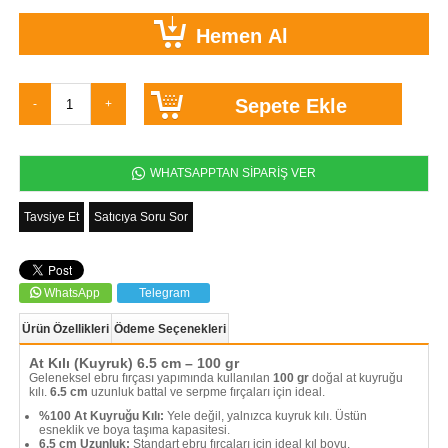
WHATSAPPTAN SİPARİŞ VER
Tavsiye Et
Satıcıya Soru Sor
WhatsApp
Telegram
Ürün Özellikleri
Ödeme Seçenekleri
At Kılı (Kuyruk) 6.5 cm – 100 gr
Geleneksel ebru fırçası yapımında kullanılan
100 gr
doğal at kuyruğu
kılı.
6.5 cm
uzunluk battal ve serpme fırçaları için ideal.
%100 At Kuyruğu Kılı:
Yele değil, yalnızca kuyruk kılı. Üstün
esneklik ve boya taşıma kapasitesi.
6.5 cm Uzunluk:
Standart ebru fırçaları için ideal kıl boyu.