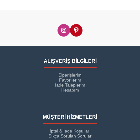
ALIŞVERİŞ BİLGİLERİ
Siparişlerim
Favorilerim
İade Taleplerim
Hesabım
MÜŞTERİ HİZMETLERİ
İptal & İade Koşulları
Sıkça Sorulan Sorular