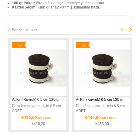
100 gr Paket:
Birden fazla fırça üretmeye yetecek miktar.
Kaliteli Seçim:
Kırık kıllar ayıklanmış, kullanıma hazır.
Benzer Ürünler
%2
%2
İndirim
İndirim
At Kılı (Kuyruk) 6.5 cm 120 gr
At Kılı (Kuyruk) 6.5 cm 130 gr
t.
Ebru fırçası yapımı için 6.5 cm doğal at kılı (kuyruk). 120 gr paket.
Ebru fırçası yapımı için 6.5 cm doğal at kılı (kuyruk). 130 gr paket.
ADET
ADET
₺410,00
₺445,00
KDV Dahil
KDV Dahil
₺418,20
₺453,90