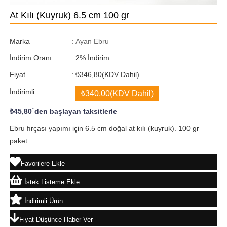
At Kılı (Kuyruk) 6.5 cm 100 gr
Marka
:
Ayan Ebru
İndirim Oranı
:
2
%
İndirim
Fiyat
:
₺346,80
(KDV Dahil)
İndirimli
:
₺340,00
(KDV Dahil)
₺45,80
`den başlayan taksitlerle
Ebru fırçası yapımı için 6.5 cm doğal at kılı (kuyruk). 100 gr
paket.
Favorilere Ekle
İstek Listeme Ekle
İndirimli Ürün
Fiyat Düşünce Haber Ver